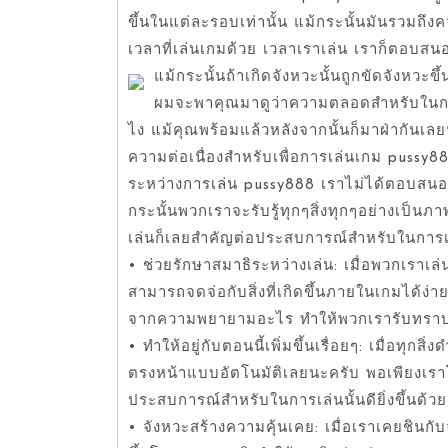
ขึ้นในแต่ละรอบเท่านั้น แม้กระนั้นมันรวมถึง
เวลาที่เล่นเกมด้วย เวลาเราเล่น เราก็ตอบสนอ
แม้กระนั้นถ้าเกิดจังหวะนั้นถูกขัดจังหวะข
ผมจะพาคุณมาดูว่าความตลอดสำหรับในการ
ไง แม้คุณพร้อมแล้วหลังจากนั้นก็มาฝ่ากันเลย
ความต่อเนื่องสำหรับเพื่อการเล่นเกม pussy8
ระหว่างการเล่น pussy888 เราไม่ได้ตอบส
กระนั้นพวกเราจะรับรู้ทุกๆสิ่งทุกๆอย่างเป็นภา
เล่นก็เลยสำคัญต่อประสบการณ์สำหรับในการเล่
• ช่วยรักษาสมาธิระหว่างเล่น: เมื่อพวกเราเ
สามารถจดจ่อกับสิ่งที่เกิดขึ้นภายในเกมได้ง่าย
จากความพยายามอะไร ทำให้พวกเรารับทราบจัง
• ทำให้อยู่กับตอนนี้เพิ่มขึ้นเรื่อยๆ: เมื่อทุกส
ตรงหน้าแบบอัตโนมัติเลยนะครับ พอเพียงเราโฟกั
ประสบการณ์สำหรับในการเล่นนั้นดียิ่งขึ้นด้วย
• จังหวะสร้างความคุ้นเคย: เมื่อเราเคยชินกั