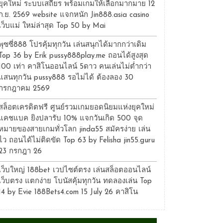
ยุคใหม่ ระบบเสถียร พร้อมเกมให้เลือกมากมาย 12
ก.ย. 2569 website แจกหนัก Jin888.asia casino
เว็บแม่ ใหม่ล่าสุด Top 50 by Mai
พุซซี่888 โปรคุ้มทุกวัน เล่นสนุกได้มากกว่าเดิม
Top 36 by Erik pussy888play.me ถอนได้สูงสุด
100 เท่า คาสิโนออนไลน์ 5ดาว คนเล่นไม่ต่ำกว่า
แสนทุกวัน pussy888 รอไม่ได้ ต้องลอง 30
กรกฎาคม 2569
สล็อตเครดิตฟรี ศูนย์รวมเกมยอดนิยมแห่งยุคใหม่
แคชแบค ยิงปลารับ 10% แจกวันเกิด 500 จุด
หมายของสายเกมทั่วโลก jinda55 สมัครง่าย เล่น
ไว ถอนได้ไม่ติดขัด Top 63 by Felisha jin55.guru
23 กรกฎา 26
เว็บใหญ่ 188bet เวปไซต์ตรง เล่นสล็อตออนไลน์
เว็บตรง แตกง่าย โบนัสคุ้มทุกวัน ทดลองเล่น Top
14 by Evie 188Bets4.com 15 July 26 คาสิโน