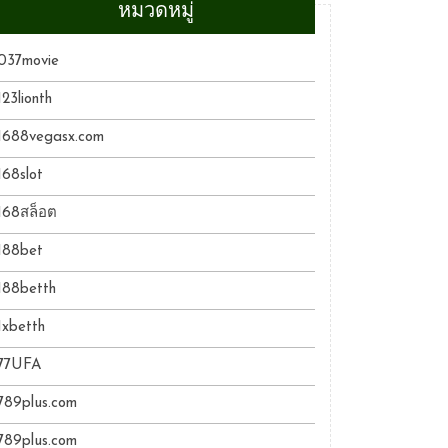
หมวดหมู่
037movie
123lionth
1688vegasx.com
168slot
168สล็อต
188bet
188betth
1xbetth
77UFA
789plus.com
789plus.com