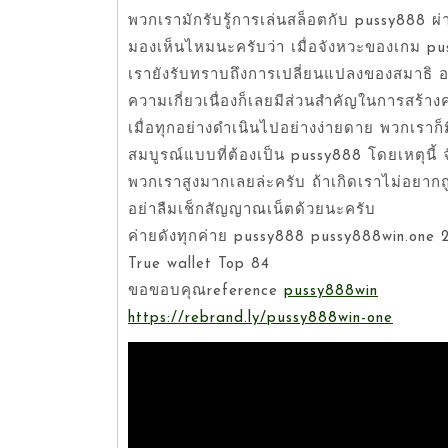
พวกเรามักรับรู้การเล่นสล็อตกับ pussy888 
มองเห็นไหมนะครับว่า เมื่อจังหวะของเกม pu
เรายังรับทราบถึงการเปลี่ยนแปลงของสมาธิ อ
ความเกี่ยวเนื่องก็เลยมีส่วนสำคัญในการสร้า
เมื่อทุกอย่างดำเนินไปอย่างง่ายดาย พวกเราก็ม
สมบูรณ์แบบที่ต้องเป็น pussy888 โดยเหตุนี้
พวกเราสูงมากเลยล่ะครับ ถ้าเกิดเราไม่อยากถูก
อย่าลืมเช็กสัญญาณเน็ตด้วยนะครับ
ค่ายดังทุกค่าย pussy888 pussy888win.one 2
True wallet Top 84
ขอขอบคุณreference
pussy888win
https://rebrand.ly/pussy888win-one