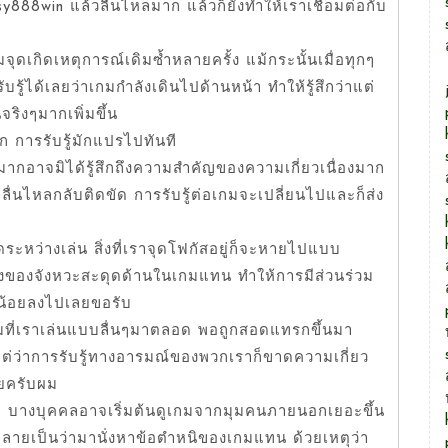
y888win แล้วลื่นไหลมาก แล้วก็ยังทำให้เราเชื่อมต่อกับ
จุดเกิดเหตุการณ์เดิมซ้ำหลายครั้ง แม้กระนั้นเมื่อทุกๆ
ู้ได้เลยว่าเกมกำลังเดินไปด้านหน้า ทำให้รู้สึกว่าแต่
ริงๆมากเพิ่มขึ้น
 การรับรู้มักแปรไปทันที
ะมากอาจมิได้รู้สึกถึงความสำคัญของความเกี่ยวเนื่องมาก
ี่ลื่นไหลกลับติดขัด การรับรู้ต่อเกมจะเปลี่ยนไปและก็ส่ง
หว่างเล่น สิ่งที่เราจุดโฟกัสอยู่ก็จะหายไปแบบ
องของจังหวะสะดุดด้านในเกมแทน ทำให้การมีส่วนร่วม
ดน้อยลงไปเลยขอรับ
ที่เราเล่นแบบลื่นๆมาตลอด พอถูกสอดแทรกขึ้นมา
 แต่ว่าการรับรู้ทางอารมณ์ของพวกเราก็ขาดความเกี่ยว
ลยครับผม
วะ บางบุคคลอาจเริ่มต้นดูเกมจากมุมคนภายนอกเยอะขึ้น
ลายเป็นว่ามานั่งหาข้อตำหนิของเกมแทน ด้วยเหตุว่า