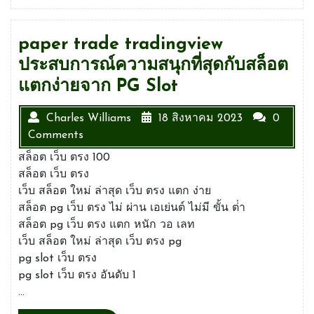
paper trade tradingview
ประสบการณ์ความสนุกที่สุดกับสล็อต
แตกง่ายจาก PG Slot
Charles Williams
18 สิงหาคม 2023
0
Comments
สล็อต เว็บ ตรง 100
สล็อต เว็บ ตรง
เว็บ สล็อต ใหม่ ล่าสุด เว็บ ตรง แตก ง่าย
สล็อต pg เว็บ ตรง ไม่ ผ่าน เอเย่นต์ ไม่มี ขั้น ต่ํา
สล็อต pg เว็บ ตรง แตก หนัก วอ เลท
เว็บ สล็อต ใหม่ ล่าสุด เว็บ ตรง pg
pg slot เว็บ ตรง
pg slot เว็บ ตรง อันดับ 1
…