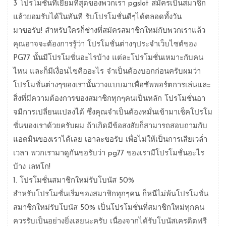
3 โปรโมชั่นที่เยี่ยมที่สุดของพวกเรา pgslot สมัครเป็นสมาชิก
แล้วยอมรับได้ในทันที รับโปรโมชั่นดีๆได้ตลอดทั้งวัน
มาขอรับ! สำหรับใครก็ช่างที่สมัครสมาชิกใหม่กับพวกเราแล้ว
คุณอาจจะต้องการรู้ว่า โปรโมชั่นต่างๆประจำเว็บไซต์ของ
PG77 นั้นมีโปรโมชั่นอะไรบ้าง แต่ละโปรโมชั่นเหมาะกับคน
ไหน และก็มีเงื่อนไขคืออะไร จำเป็นต้องบอกก่อนครับผมว่า
โปรโมชั่นต่างๆของเรานั้นวางแบบมาเพื่อซัพพอร์ตการเล่นและ
สิ่งที่มีความต้องการของสมาชิกทุกๆคนเป็นหลัก โปรโมชั่นอา
จมีการเปลี่ยนแปลงได้ ซึ่งคุณจำเป็นต้องหมั่นเข้ามาเช็คโปรโม
ชั่นของเราด้วยครับผม ถ้าเกิดมีข้อสงสัยก็สามารถสอบถามกับ
แอดมินของเราได้เลย เอาละขอรับ เพื่อไม่ให้เป็นการเสียเวล่ำ
เวลา พวกเรามาดูกันขอรับว่า pg77 ของเรามีโปรโมชั่นอะไร
บ้าง เลทโก!
1. โปรโมชั่นสมาชิกใหม่รับโบนัส 50%
สำหรับโปรโมชั่นเริ่มของสมาชิกทุกๆคน ก็หนีไม่พ้นโปรโมชั่น
สมาชิกใหม่รับโบนัส 50% เป็นโปรโมชั่นที่สมาชิกใหม่ทุกคน
ควรรับเป็นอย่างยิ่งเลยนะครับ เนื่องจากได้รับโบนัสเครดิตฟรี