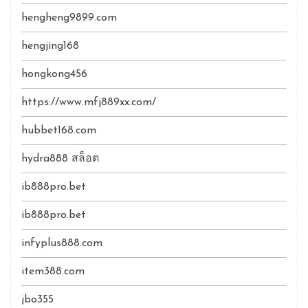
hengheng9899.com
hengjing168
hongkong456
https://www.mfj889xx.com/
hubbet168.com
hydra888 สล็อต
ib888pro.bet
ib888pro.bet
infyplus888.com
item388.com
jbo355