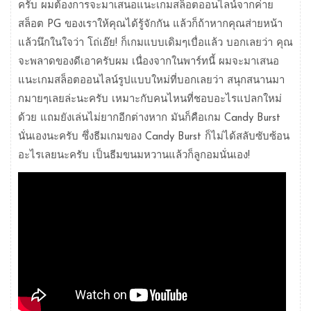
ครับ ผมต้องการจะมาเสนอแนะเกมสล็อตออนไลน์จากค่าย
สล็อต PG ของเราให้คุณได้รู้จักกัน แล้วก็ถ้าหากคุณส่ายหน้า
แล้วนึกในใจว่า โถ่เอ๊ย! ก็เกมแบบเดิมๆเบื่อแล้ว บอกเลยว่า คุณ
จะพลาดของดีเอาครับผม เนื่องจากในพาร์ทนี้ ผมจะมาเสนอ
แนะเกมสล็อตออนไลน์รูปแบบใหม่ที่บอกเลยว่า สนุกสนานมา
กมายๆเลยล่ะนะครับ เหมาะกับคนไหนที่ชอบอะไรแปลกใหม่
ด้วย แถมยังเล่นไม่ยากอีกต่างหาก มันก็คือเกม Candy Burst
นั่นเองนะครับ ซึ่งธีมเกมของ Candy Burst ก็ไม่ได้สลับซับซ้อน
อะไรเลยนะครับ เป็นธีมขนมหวานแล้วก็ลูกอมนั่นเอง!