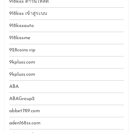
918kiss ดาวน์โหลด
918kiss เข้าสู่ระบบ
918kissauto
918kissme
928coins.vip
9kpluss.com
9kpluss.com
ABA
ABAGroup2
abbet789.com
aden168ss.com