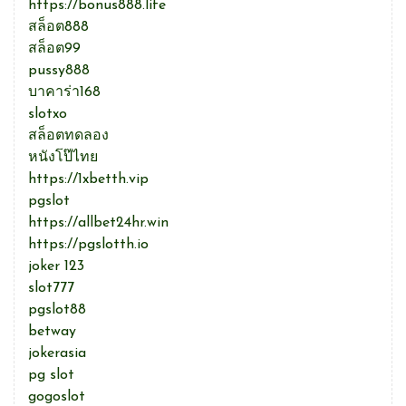
https://bonus888.life
สล็อต888
สล็อต99
pussy888
บาคาร่า168
slotxo
สล็อตทดลอง
หนังโป๊ไทย
https://1xbetth.vip
pgslot
https://allbet24hr.win
https://pgslotth.io
joker 123
slot777
pgslot88
betway
jokerasia
pg slot
gogoslot