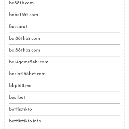
ba88th.com
babet555.com
Baccarat
baj88thbz.com
baj88thbz.com
bar4game24hr.com
baslot168bet.com
bbp168.me
bestbet
betflixtikto
betflixtikto.info