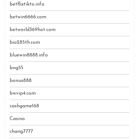
betflixtikto.info
betwin6666.com
betworld369hot.com
bio285th.com
bluewin8888.info
bng55
bonus888
bwvip4.com
cashgame168
Casino
chang7777