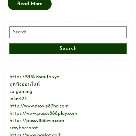
Read
Read More
More
Search
for:
Search
https://918kissauto.xyz
ดูหนังออนไลน์
sa gaming
joker123
http://www.movie87hd.com
https://www.pussy888play.com
https://pussy888win.com
sexybaccarat
https://www.pgslot.golf