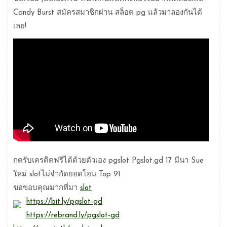
Candy Burst สมัครสมาชิกผ่าน สล็อต pg แล้วมาลองกันได้
เลย!
กดรับเครดิตฟรีได้ด้วยตัวเอง pgslot Pgslot.gd 17 มีนา Sue
ใหม่ slotไม่จำกัดยอดโอน Top 91
ขอขอบคุณมากที่มา
slot
https://bit.ly/pgslot-gd
https://rebrand.ly/pgslot-gd