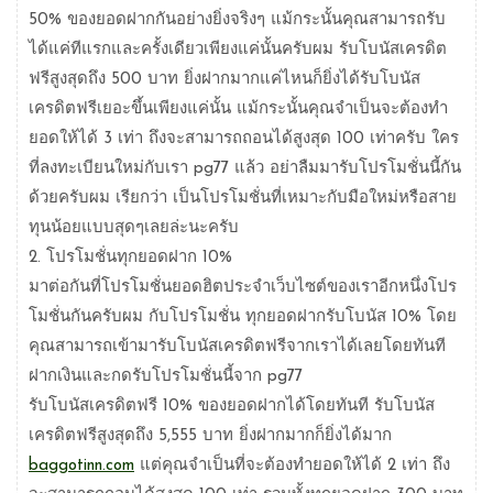
50% ของยอดฝากกันอย่างยิ่งจริงๆ แม้กระนั้นคุณสามารถรับ
ได้แค่ทีแรกและครั้งเดียวเพียงแค่นั้นครับผม รับโบนัสเครดิต
ฟรีสูงสุดถึง 500 บาท ยิ่งฝากมากแค่ไหนก็ยิ่งได้รับโบนัส
เครดิตฟรีเยอะขึ้นเพียงแค่นั้น แม้กระนั้นคุณจำเป็นจะต้องทำ
ยอดให้ได้ 3 เท่า ถึงจะสามารถถอนได้สูงสุด 100 เท่าครับ ใคร
ที่ลงทะเบียนใหม่กับเรา pg77 แล้ว อย่าลืมมารับโปรโมชั่นนี้กัน
ด้วยครับผม เรียกว่า เป็นโปรโมชั่นที่เหมาะกับมือใหม่หรือสาย
ทุนน้อยแบบสุดๆเลยล่ะนะครับ
2. โปรโมชั่นทุกยอดฝาก 10%
มาต่อกันที่โปรโมชั่นยอดฮิตประจำเว็บไซต์ของเราอีกหนึ่งโปร
โมชั่นกันครับผม กับโปรโมชั่น ทุกยอดฝากรับโบนัส 10% โดย
คุณสามารถเข้ามารับโบนัสเครดิตฟรีจากเราได้เลยโดยทันที
ฝากเงินและกดรับโปรโมชั่นนี้จาก pg77
รับโบนัสเครดิตฟรี 10% ของยอดฝากได้โดยทันที รับโบนัส
เครดิตฟรีสูงสุดถึง 5,555 บาท ยิ่งฝากมากก็ยิ่งได้มาก
baggotinn.com
แต่คุณจำเป็นที่จะต้องทำยอดให้ได้ 2 เท่า ถึง