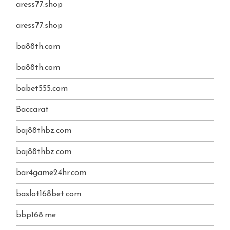
aress77.shop
aress77.shop
ba88th.com
ba88th.com
babet555.com
Baccarat
baj88thbz.com
baj88thbz.com
bar4game24hr.com
baslot168bet.com
bbp168.me