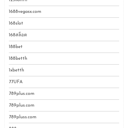
123lionth
1688vegasx.com
168slot
168สล็อต
188bet
188betth
1xbetth
77UFA
789plus.com
789plus.com
789pluss.com