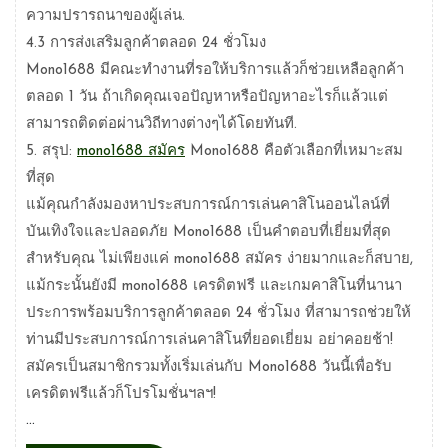
ความปรารถนาของผู้เล่น.
4.3 การส่งเสริมลูกค้าตลอด 24 ชั่วโมง
Mono1688 มีคณะทำงานที่รอให้บริการแล้วก็ช่วยเหลือลูกค้า
ตลอด 1 วัน ถ้าเกิดคุณเจอปัญหาหรือปัญหาอะไรก็แล้วแต่
สามารถติดต่อผ่านวิถีทางต่างๆได้โดยทันที.
5. สรุป:
mono1688 สมัคร
Mono1688 คือตัวเลือกที่เหมาะสม
ที่สุด
แม้คุณกำลังมองหาประสบการณ์การเล่นคาสิโนออนไลน์ที่
บันเทิงใจและปลอดภัย Mono1688 เป็นคำตอบที่เยี่ยมที่สุด
สำหรับคุณ ไม่เพียงแค่ mono1688 สมัคร ง่ายมากและก็สบาย,
แม้กระนั้นยังมี mono1688 เครดิตฟรี และเกมคาสิโนที่นานา
ประการพร้อมบริการลูกค้าตลอด 24 ชั่วโมง ที่สามารถช่วยให้
ท่านมีประสบการณ์การเล่นคาสิโนที่ยอดเยี่ยม อย่าคอยช้า!
สมัครเป็นสมาชิกรวมทั้งเริ่มเล่นกับ Mono1688 วันนี้เพื่อรับ
เครดิตฟรีแล้วก็โปรโมชั่นฯลฯ!
…