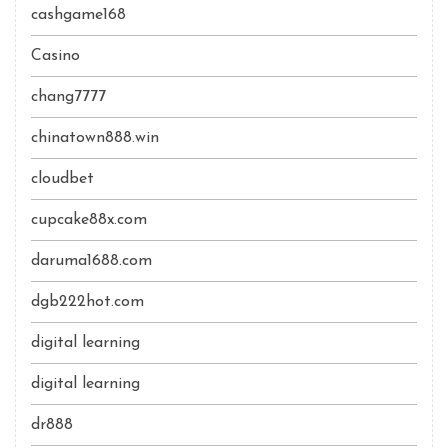
cashgame168
Casino
chang7777
chinatown888.win
cloudbet
cupcake88x.com
daruma1688.com
dgb222hot.com
digital learning
digital learning
dr888