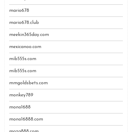
mario678
mario678.club
meekin365day.com
mexicanoo.com
mib555s.com
mib555s.com
mmgoldsbets.com
monkey789
mono1688
mono16888.com
moza888.com