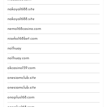
nakoya1688.site
nakoya1688.site
nemo168casino.com
niseko168bet.com
no1huay
no1huay.com
okcasino159.com
onesiamclub.site
onesiamclub.site
onoplus168.com