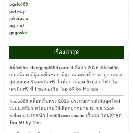
pgslot88
betway
jokerasia
pg slot
gogoslot
เรื่องล่าสุด
สล็อต168 Hengjing168d.com 14 สิงหา 2026 สล็อต168
เกมสล็อต ที่ผู้เล่นชื่นชอบ ที่สุด ลอตเตอรี่ ราคาถูก กล่อง
สุ่มเฮงเฮง รับเครดิตฟรี ไลฟ์สด สล็อต ยิงปลา กีฬา ไพ่
เครดิตฟรี ที่ 1 ของเอเชีย Top 69 by Horace
Jinda888 สล็อตเว็บตรง 2026 ประสบการณ์เล่นยุคใหม่
ระบบเสถียร พร้อมเกมให้เลือกมากมาย 12 ก.ย. 2569
website แจกหนัก Jin888.asia casino เว็บแม่ ใหม่ล่าสุด
Top 50 by Mai