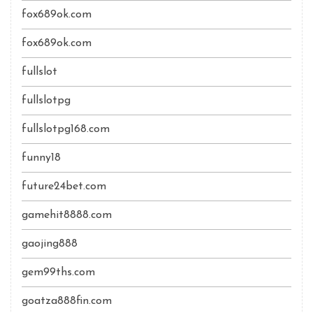
fox689ok.com
fox689ok.com
fullslot
fullslotpg
fullslotpg168.com
funny18
future24bet.com
gamehit8888.com
gaojing888
gem99ths.com
goatza888fin.com