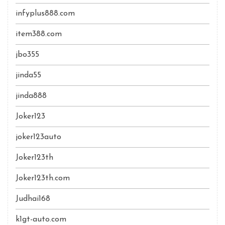
infyplus888.com
item388.com
jbo355
jinda55
jinda888
Joker123
joker123auto
Joker123th
Joker123th.com
Judhai168
k1gt-auto.com